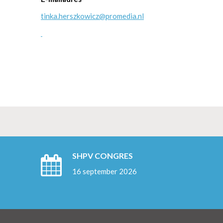
tinka.herszkowicz@promedia.nl
SHPV CONGRES
16 september 2026