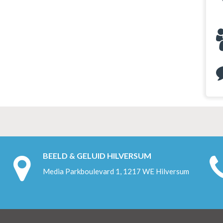
BEELD & GELUID HILVERSUM
Media Parkboulevard 1, 1217 WE Hilversum