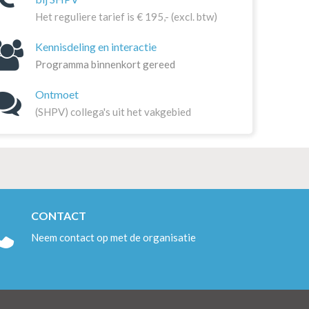
Het reguliere tarief is € 195,- (excl. btw)
Kennisdeling en interactie
Programma
binnenkort gereed
Ontmoet
(SHPV) collega's uit het vakgebied
CONTACT
Neem contact op met de organisatie